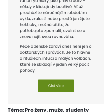
tančí rytmicky jako příliv a odliv –
někdy v klidu, jindy bouřlivě. Ať už
procházíte náročnějším obdobím
cyklu, zralostí nebo prostě jen žijete
hekticky, možná cítíte, že
potřebujete zpomalit, uvolnit se a
znovu najít svou rovnováhu.
Péče o ženské zdraví dnes není jen o
doktorských zprávách. Je to hlavně
o rituálech, intuici a malých volbách,
které se skládají v jeden velký pocit
pohody.
Číst více
Téma: Pro ženy, muže, studenty