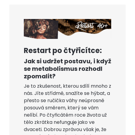
Restart po čtyřicítce:
Jak si udržet postavu, i když
se metabolismus rozhodl
zpomalit?
Je to zkušenost, kterou sdílí mnoho z
nás. Jíte střídmě, snažíte se hýbat, a
přesto se ručička váhy neúprosně
posouvá směrem, který se vám
nelíbí. Po čtyřicátém roce života už
tělo zkrátka nefunguje jako ve
dvaceti. Dobrou zprávou však je, že