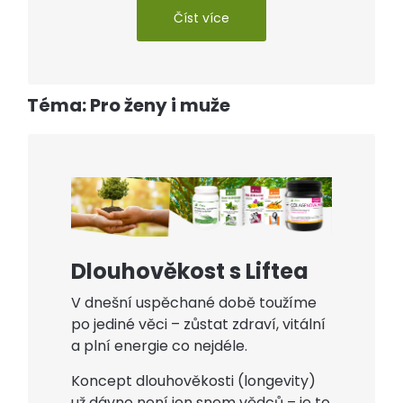
Číst více
Téma: Pro ženy i muže
Dlouhověkost s Liftea
V dnešní uspěchané době toužíme
po jediné věci – zůstat zdraví, vitální
a plní energie co nejdéle.
Koncept dlouhověkosti (longevity)
už dávno není jen snem vědců – je to