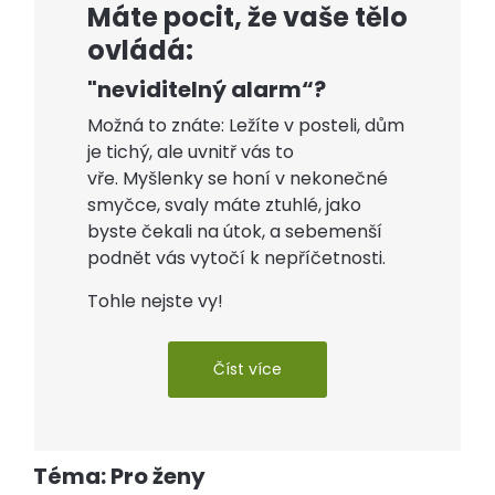
Máte pocit, že vaše tělo
ovládá:
"neviditelný alarm“?
Možná to znáte: Ležíte v posteli, dům
je tichý, ale uvnitř vás to
vře. Myšlenky se honí v nekonečné
smyčce, svaly máte ztuhlé, jako
byste čekali na útok, a sebemenší
podnět vás vytočí k nepříčetnosti.
Tohle nejste vy!
Číst více
Téma: Pro ženy