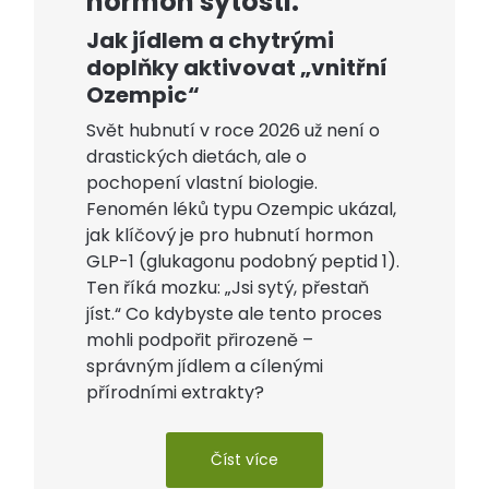
hormon sytosti:
Jak jídlem a chytrými
doplňky aktivovat „vnitřní
Ozempic“
Svět hubnutí v roce 2026 už není o
drastických dietách, ale o
pochopení vlastní biologie.
Fenomén léků typu Ozempic ukázal,
jak klíčový je pro hubnutí hormon
GLP-1 (glukagonu podobný peptid 1).
Ten říká mozku: „Jsi sytý, přestaň
jíst.“ Co kdybyste ale tento proces
mohli podpořit přirozeně –
správným jídlem a cílenými
přírodními extrakty?
Číst více