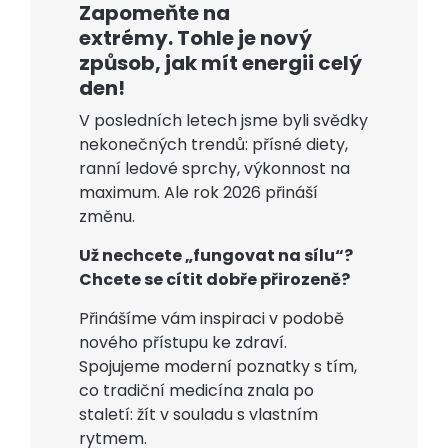
Zapomeňte na
extrémy. Tohle je nový
způsob, jak mít energii celý
den!
V posledních letech jsme byli svědky
nekonečných trendů: přísné diety,
ranní ledové sprchy, výkonnost na
maximum. Ale rok 2026 přináší
změnu.
Už nechcete „fungovat na sílu“?
Chcete se cítit dobře přirozeně?
Přinášíme vám inspiraci v podobě
nového přístupu ke zdraví.
Spojujeme moderní poznatky s tím,
co tradiční medicína znala po
staletí: žít v souladu s vlastním
rytmem.