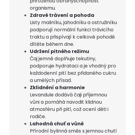
přirozenou obranyschopnost
organismu.
Zdravé trávení a pohoda
Listy maliníku, jahodníku a ostružiníku
podporují normální funkci trávicího
traktu a přispívají k celkové pohodě
dítěte během dne.
Udržení pitného režimu
Čaj jemně doplňuje tekutiny,
podporuje hydrataci a je vhodný pro
každodenní pití bez přidaného cukru
a umělých přísad.
Zklidnění a harmonie
Levandule dodává čaji příjemnou
vůni a pomáhá navodit klidnou
atmosféru při pití, což ocení děti i
rodiče.
Lahodná chuť a vůně
Přírodní bylinná směs s jemnou chutí