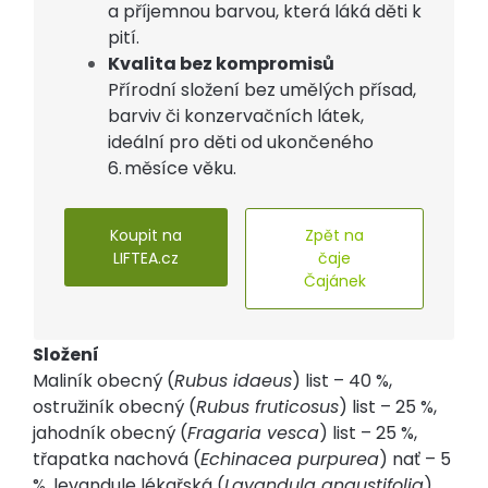
a příjemnou barvou, která láká děti k
pití.
Kvalita bez kompromisů
Přírodní složení bez umělých přísad,
barviv či konzervačních látek,
ideální pro děti od ukončeného
6. měsíce věku.
Koupit na
Zpět na
LIFTEA.cz
čaje
Čajánek
Složení
Maliník obecný (
Rubus idaeus
) list – 40 %,
ostružiník obecný (
Rubus fruticosus
) list – 25 %,
jahodník obecný (
Fragaria vesca
) list – 25 %,
třapatka nachová (
Echinacea purpurea
) nať – 5
%, levandule lékařská (
Lavandula angustifolia
)