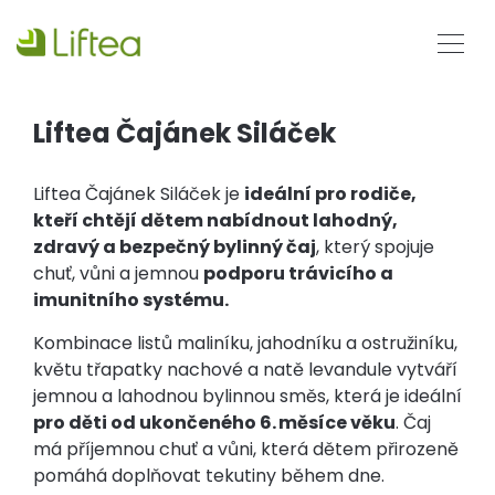
Liftea Čajánek Siláček
Liftea Čajánek Siláček je
ideální pro rodiče,
kteří chtějí dětem nabídnout lahodný,
zdravý a bezpečný bylinný čaj
, který spojuje
chuť, vůni a jemnou
podporu trávicího a
imunitního systému.
Kombinace listů maliníku, jahodníku a ostružiníku,
květu třapatky nachové a natě levandule vytváří
jemnou a lahodnou bylinnou směs, která je ideální
pro děti od ukončeného 6. měsíce věku
. Čaj
má příjemnou chuť a vůni, která dětem přirozeně
pomáhá doplňovat tekutiny během dne.