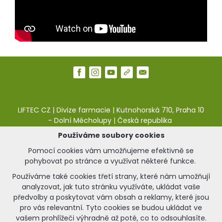
LIFTEC CZ | Divize farmacie | Kutnohorská 710, Praha 10
- Dolní Měcholupy | Česká republika
Používáme soubory cookies
web:
pharma.liftec.cz
|
e-shop:
liftea.cz
Pomocí cookies vám umožňujeme efektivně se
Napište nám:
pohybovat po stránce a využívat některé funkce.
kontaktní formulář naleznete zde.
Používáme také cookies třetí strany, které nám umožňují
analyzovat, jak tuto stránku využíváte, ukládat vaše
předvolby a poskytovat vám obsah a reklamy, které jsou
© 2025 Zdraví Liftea | Vytvořeno s respektem ke
pro vás relevantní. Tyto cookies se budou ukládat ve
zdraví a kráse.
vašem prohlížeči výhradně až poté, co to odsouhlasíte.