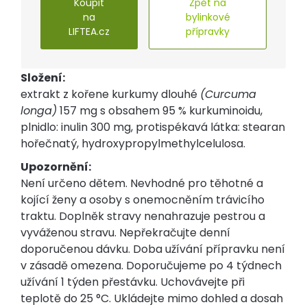
Koupit
Zpět na
na
bylinkové
LIFTEA.cz
přípravky
Složení:
extrakt z kořene kurkumy dlouhé
(Curcuma
longa)
157 mg s obsahem 95 % kurkuminoidu,
plnidlo: inulin 300 mg, protispékavá látka: stearan
hořečnatý, hydroxypropylmethylcelulosa.
Upozornění:
Není určeno dětem. Nevhodné pro těhotné a
kojící ženy a osoby s onemocněním trávicího
traktu. Doplněk stravy nenahrazuje pestrou a
vyváženou stravu. Nepřekračujte denní
doporučenou dávku. Doba užívání přípravku není
v zásadě omezena. Doporučujeme po 4 týdnech
užívání 1 týden přestávku. Uchovávejte při
teplotě do 25 °C. Ukládejte mimo dohled a dosah