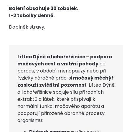
Balení obsahuje 30 tobolek.
1-2 tobolky denně.
Doplněk stravy.
Liftea Dýně a lichořeřišnice – podpora
močových cest a vnitřní pohody
po
porodu, v období menopauzy nebo při
fyzicky náročné práci si
močový měchýř
zaslouží zvláštní pozornost
. Liftea Dýně
a lichořeřišnice spojuje sílu přírodních
extraktů a látek, které přispívají k
normální funkci močového aparátu a
podporují přirozené obranné procesy
organismu:
Dýňová semena
– přispívají k