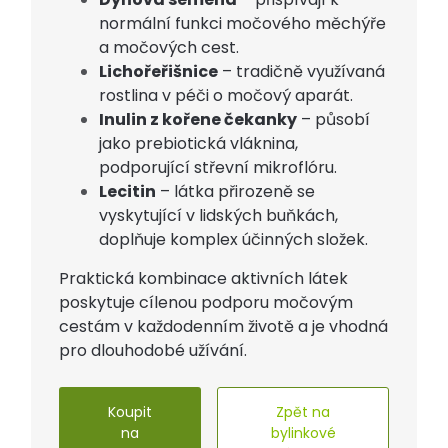
normální funkci močového měchýře
a močových cest.
Lichořeřišnice
– tradičně využívaná
rostlina v péči o močový aparát.
Inulin z kořene čekanky
– působí
jako prebiotická vláknina,
podporující střevní mikroflóru.
Lecitin
– látka přirozeně se
vyskytující v lidských buňkách,
doplňuje komplex účinných složek.
Praktická kombinace aktivních látek
poskytuje cílenou podporu močovým
cestám v každodenním životě a je vhodná
pro dlouhodobé užívání.
Koupit
Zpět na
na
bylinkové