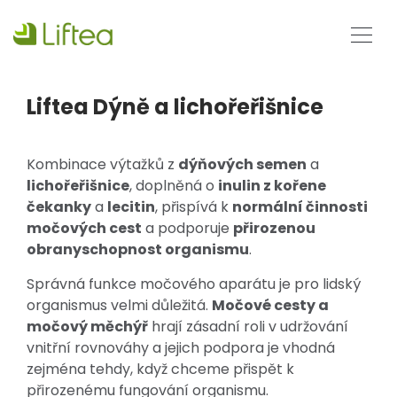
Liftea Dýně a lichořeřišnice
Kombinace výtažků z
dýňových semen
a
lichořeřišnice
, doplněná o
inulin z kořene
čekanky
a
lecitin
, přispívá k
normální činnosti
močových cest
a podporuje
přirozenou
obranyschopnost organismu
.
Správná funkce močového aparátu je pro lidský
organismus velmi důležitá.
Močové cesty a
močový měchýř
hrají zásadní roli v udržování
vnitřní rovnováhy a jejich podpora je vhodná
zejména tehdy, když chceme přispět k
přirozenému fungování organismu.