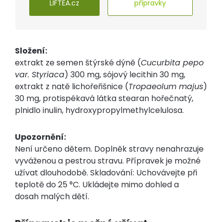
LIFTEA.cz
přípravky
Složení:
extrakt ze semen štýrské dýně (
Cucurbita pepo
var. Styriaca
) 300 mg, sójový lecithin 30 mg,
extrakt z natě lichořeřišnice (
Tropaeolum majus
)
30 mg, protispékavá látka stearan hořečnatý,
plnidlo inulin, hydroxypropylmethylcelulosa.
Upozornění:
Není určeno dětem. Doplněk stravy nenahrazuje
vyváženou a pestrou stravu. Přípravek je možné
užívat dlouhodobě. Skladování: Uchovávejte při
teplotě do 25 °C. Ukládejte mimo dohled a
dosah malých dětí.