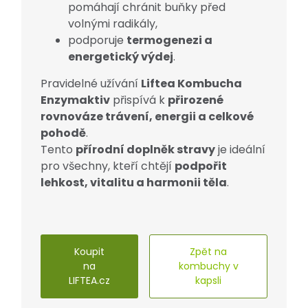
pomáhají chránit buňky před
volnými radikály,
podporuje
termogenezi a
energetický výdej
.
Pravidelné užívání
Liftea Kombucha
Enzymaktiv
přispívá k
přirozené
rovnováze trávení, energii a celkové
pohodě
.
Tento
přírodní doplněk stravy
je ideální
pro všechny, kteří chtějí
podpořit
lehkost, vitalitu a harmonii těla
.
Koupit
Zpět na
na
kombuchy v
LIFTEA.cz
kapsli