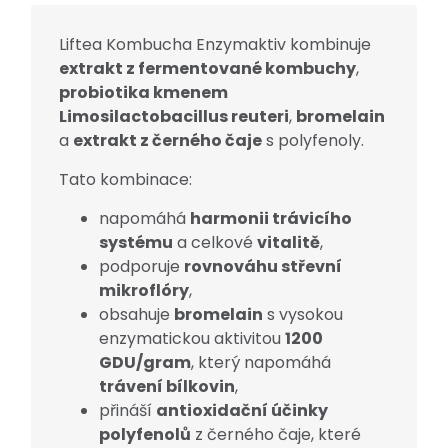
Liftea Kombucha Enzymaktiv kombinuje
extrakt z fermentované kombuchy
,
probiotika kmenem
Limosilactobacillus reuteri
,
bromelain
a
extrakt z černého čaje
s polyfenoly.
Tato kombinace:
napomáhá
harmonii trávicího
systému
a celkové
vitalitě
,
podporuje
rovnováhu střevní
mikroflóry
,
obsahuje
bromelain
s vysokou
enzymatickou aktivitou
1200
GDU/gram
, který napomáhá
trávení bílkovin
,
přináší
antioxidační účinky
polyfenolů
z černého čaje, které