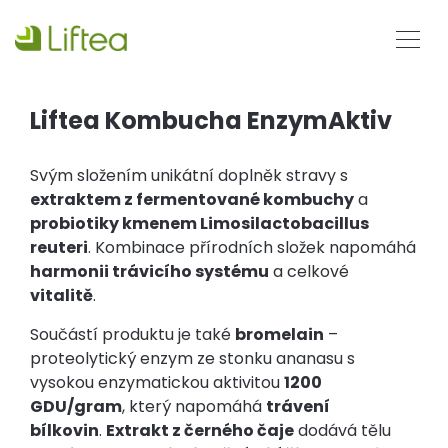
Liftea Kombucha EnzymAktiv
Svým složením unikátní doplněk stravy s
extraktem z fermentované kombuchy
a
probiotiky kmenem Limosilactobacillus
reuteri
. Kombinace přírodních složek napomáhá
harmonii trávicího systému
a celkové
vitalitě
.
Součástí produktu je také
bromelain
–
proteolytický enzym ze stonku ananasu s
vysokou enzymatickou aktivitou
1200
GDU/gram
, který napomáhá
trávení
bílkovin
.
Extrakt z černého čaje
dodává tělu