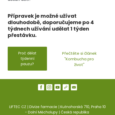
Přípravek je možné užívat
dlouhodobě, doporučujeme po 4
týdnech užívání udělat 1 týden
přestávku.
Proč dělat
Přečtěte si článek
týdenní
"Kombucha pro
pauzu?
život"
LIFTEC CZ | Divize farmacie | Kutnohorská 710, Praha 10
- Dolní Měcholupy | Česká republika