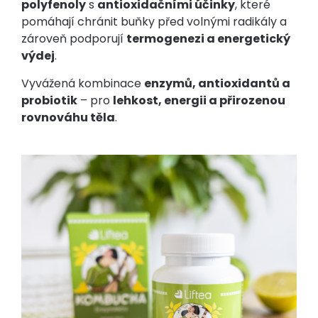
polyfenoly
s
antioxidačními účinky
, které
pomáhají chránit buňky před volnými radikály a
zároveň podporují
termogenezi a energetický
výdej
.
Vyvážená kombinace
enzymů, antioxidantů a
probiotik
– pro
lehkost, energii a přirozenou
rovnováhu těla
.