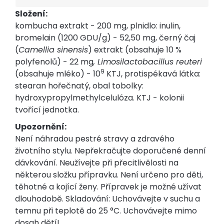
Složení:
kombucha extrakt - 200 mg, plnidlo: inulin,
bromelain (1200 GDU/g) - 52,50 mg, černý čaj
(
Camellia sinensis
) extrakt (obsahuje 10 %
polyfenolů) - 22 mg
, Limosilactobacillus reuteri
9
(obsahuje mléko) - 10
KTJ, protispékavá látka:
stearan hořečnatý, obal tobolky:
hydroxypropylmethylcelulóza. KTJ - kolonii
tvořící jednotka.
Upozornění:
Není náhradou pestré stravy a zdravého
životního stylu. Nepřekračujte doporučené denní
dávkování. Neužívejte při přecitlivělosti na
některou složku přípravku. Není určeno pro děti,
těhotné a kojící ženy. Přípravek je možné užívat
dlouhodobě. Skladování: Uchovávejte v suchu a
temnu při teplotě do 25 °C. Uchovávejte mimo
dosah dětí!